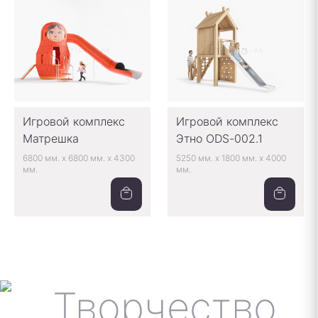
Игровой комплекс
Игровой комплекс
Матрешка
Этно ODS-002.1
6800 мм.
x
6800 мм.
x
4300
5250 мм.
x
1800 мм.
x
4000
мм.
мм.