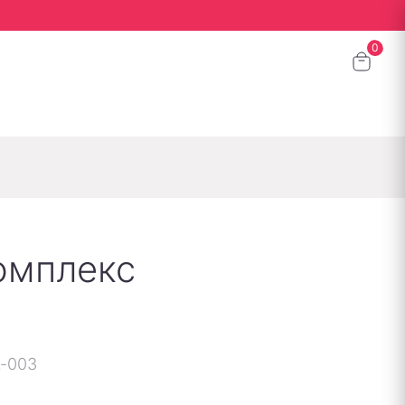
омплекс
L-003