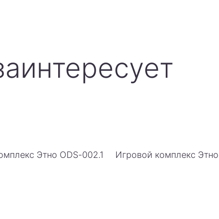
заинтересует
омплекс Этно ODS-002.1
Игровой комплекс Этн