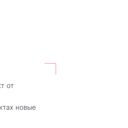
т от
ктах новые