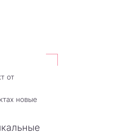
т от
ктах новые
икальные