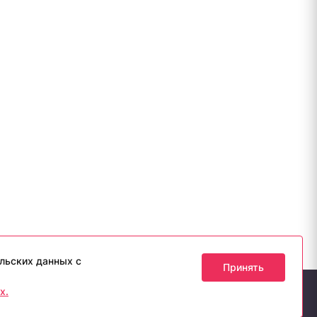
льских данных с
Принять
х.
ия допускается лишь с разрешения правообладателя и