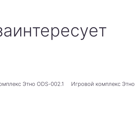
заинтересует
омплекс Этно ODS-002.1
Игровой комплекс Этн