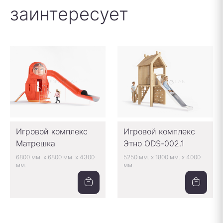
заинтересует
Игровой комплекс
Игровой комплекс
Матрешка
Этно ODS-002.1
6800 мм.
x
6800 мм.
x
4300
5250 мм.
x
1800 мм.
x
4000
мм.
мм.