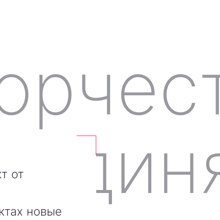
т от
ктах новые