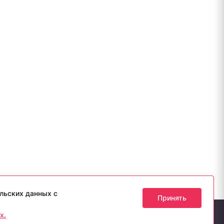
льских данных с
Принять
х.
ия допускается лишь с разрешения правообладателя и