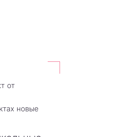
т от
ктах новые