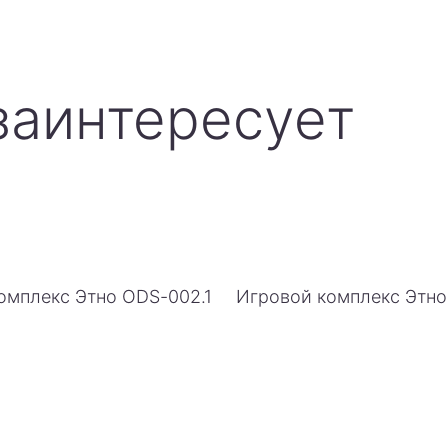
заинтересует
омплекс Этно ODS-002.1
Игровой комплекс Этн