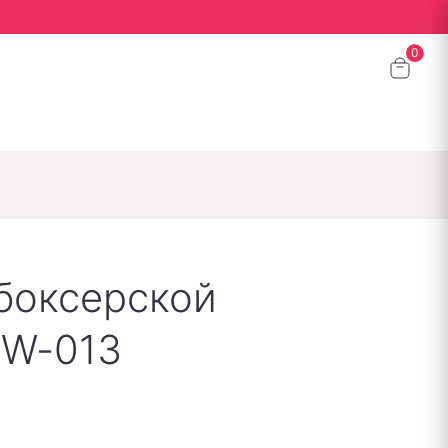
 боксерской
QW-013