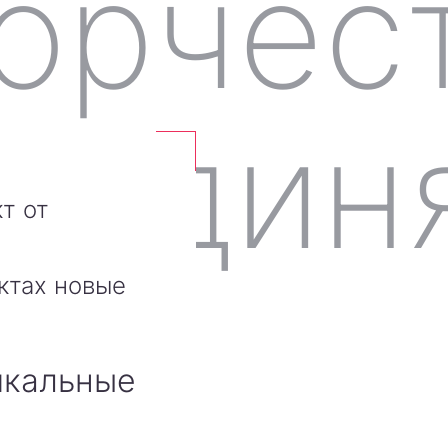
т от
ктах новые
икальные