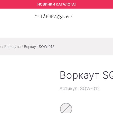
НОВИНКИ КАТАЛОГА!
е
/
Воркауты
/
Воркаут SQW-012
Воркаут S
Артикул: SQW-012