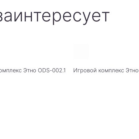
заинтересует
омплекс Этно ODS-002.1
Игровой комплекс Этн