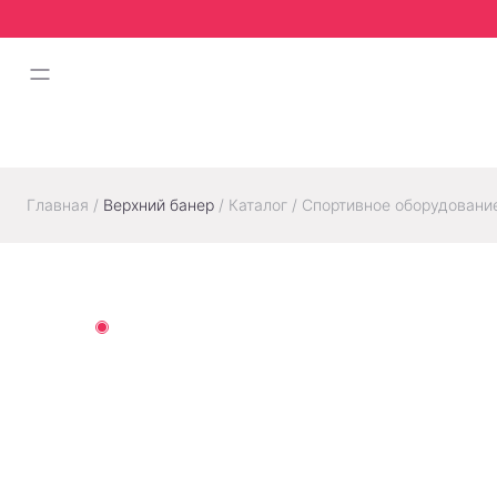
Главная
/
Верхний банер
/
Каталог
/
Спортивное оборудовани