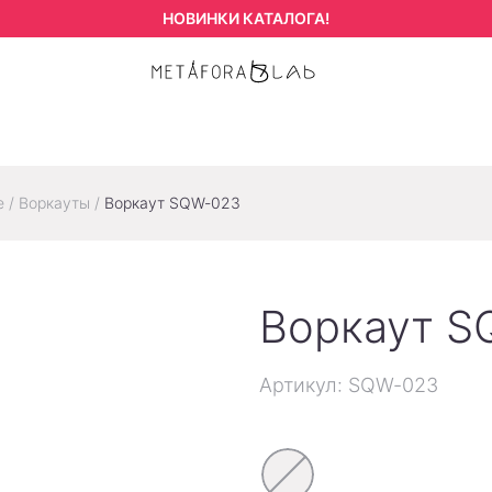
НОВИНКИ КАТАЛОГА!
е
/
Воркауты
/
Воркаут SQW-023
Воркаут S
Артикул: SQW-023