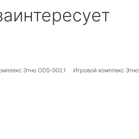
заинтересует
омплекс Этно ODS-002.1
Игровой комплекс Этн