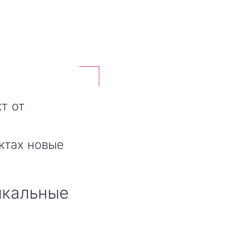
т от
ктах новые
икальные