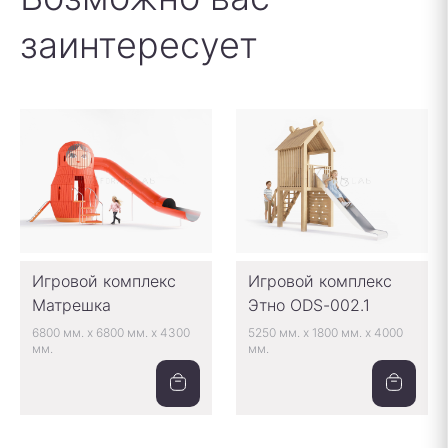
заинтересует
Игровой комплекс
Игровой комплекс
Матрешка
Этно ODS-002.1
6800 мм.
x
6800 мм.
x
4300
5250 мм.
x
1800 мм.
x
4000
мм.
мм.