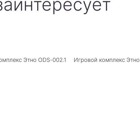
заинтересует
омплекс Этно ODS-002.1
Игровой комплекс Этн