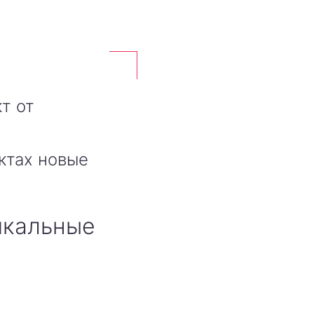
т от
ктах новые
икальные