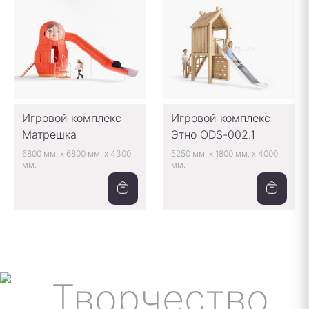
Игровой комплекс
Игровой комплекс
Матрешка
Этно ODS-002.1
6800 мм.
x
6800 мм.
x
4300
5250 мм.
x
1800 мм.
x
4000
мм.
мм.