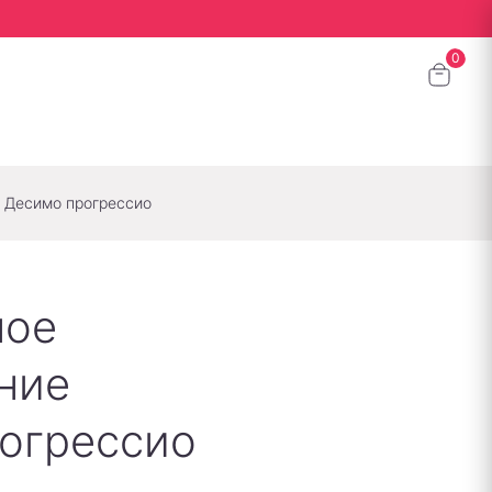
 Десимо прогрессио
ное
ние
огрессио