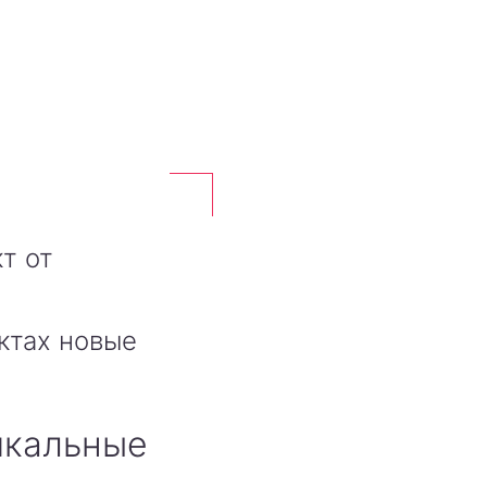
т от
ктах новые
икальные