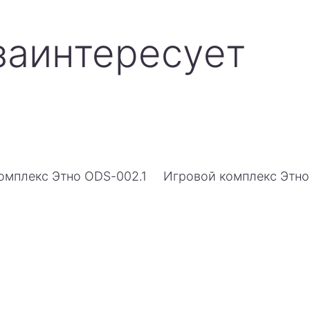
заинтересует
омплекс Этно ODS-002.1
Игровой комплекс Этн