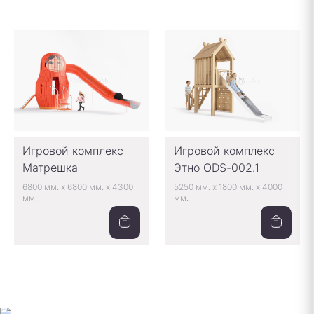
Игровой комплекс
Игровой комплекс
Матрешка
Этно ODS-002.1
6800 мм.
x
6800 мм.
x
4300
5250 мм.
x
1800 мм.
x
4000
мм.
мм.