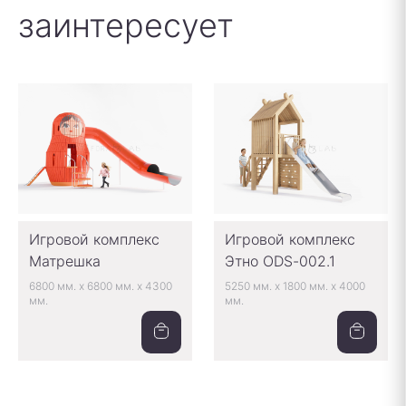
заинтересует
Игровой комплекс
Игровой комплекс
Матрешка
Этно ODS-002.1
6800 мм.
x
6800 мм.
x
4300
5250 мм.
x
1800 мм.
x
4000
мм.
мм.