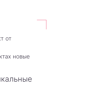
т от
ктах новые
икальные