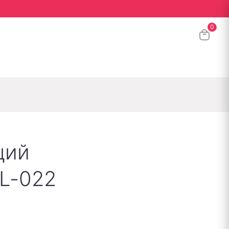
щий
L-022