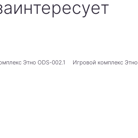
заинтересует
омплекс Этно ODS-002.1
Игровой комплекс Этн