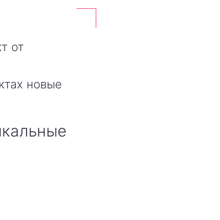
т от
ктах новые
икальные