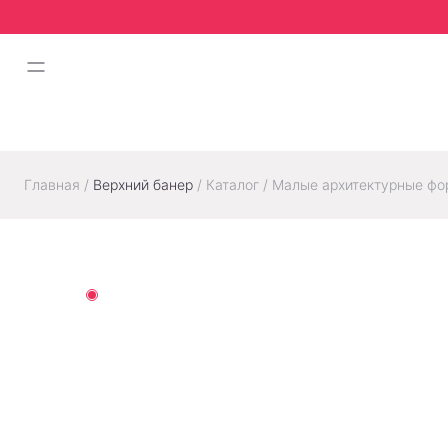
Главная
/
Верхний банер
/
Каталог
/
Малые архитектурные ф