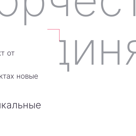
т от
ктах новые
икальные