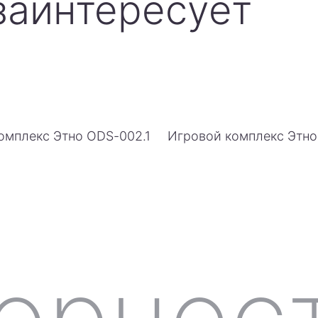
заинтересует
омплекс Этно ODS-002.1
Игровой комплекс Этн