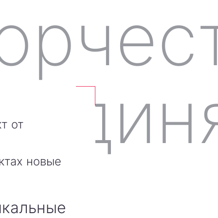
т от
ктах новые
икальные