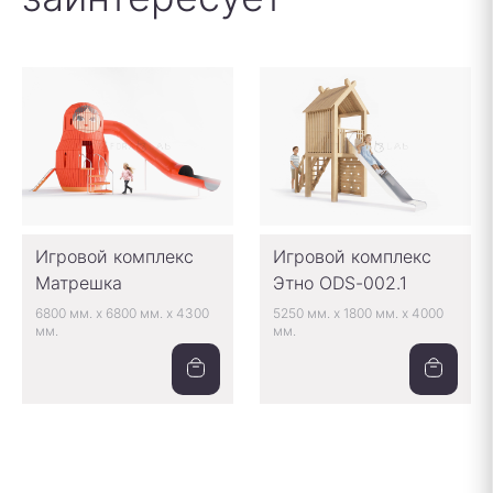
Игровой комплекс
Игровой комплекс
Матрешка
Этно ODS-002.1
6800 мм.
x
6800 мм.
x
4300
5250 мм.
x
1800 мм.
x
4000
мм.
мм.