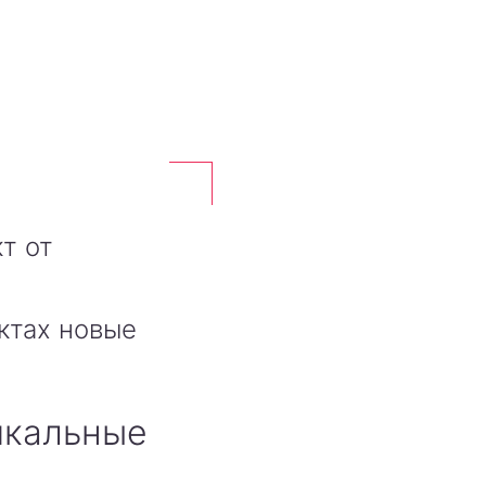
т от
ктах новые
икальные