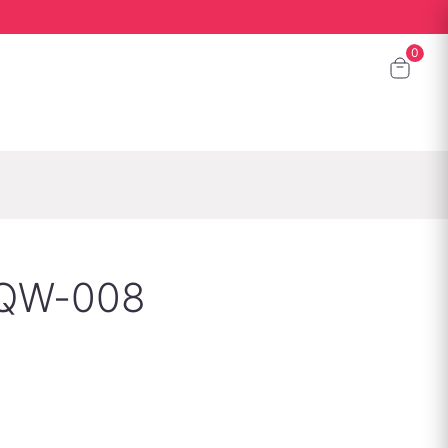
QQW-008
й