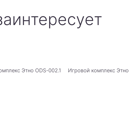
заинтересует
омплекс Этно ODS-002.1
Игровой комплекс Этн