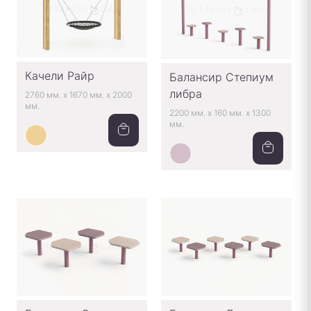
Качели Райр
Балансир Степиум
либра
2760 мм.
x
1670 мм.
x
2000
мм.
2200 мм.
x
160 мм.
x
1300
мм.