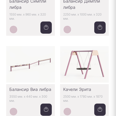
Балансир Симпли
Балансир Димпли
либра
либра
1550 мм.
x
960 мм.
x
320
2250 мм.
x
1000 мм.
x
320
мм.
мм.
Балансир Виа либра
Качели Эрита
3550 мм.
x
440 мм.
x
300
2500 мм.
x
1780 мм.
x
1870
мм.
мм.