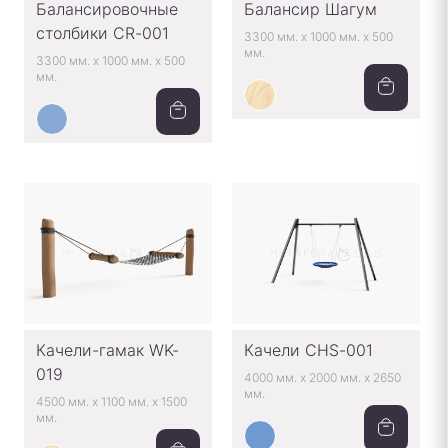
Балансировочные
Балансир Шагум
столбики CR-001
3300 мм.
x
1000 мм.
x
500
мм.
3300 мм.
x
1000 мм.
x
500
мм.
Качели-гамак WK-
Качели CHS-001
019
4000 мм.
x
2000 мм.
x
2650
мм.
4500 мм.
x
1100 мм.
x
1500
мм.