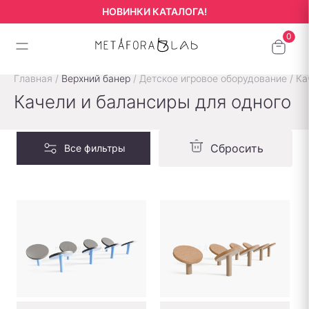
НОВИНКИ КАТАЛОГА!
Главная
/
Верхний банер
/
Детское игровое оборудование
/
Ка
Качели и балансиры для одного
Сбросить
Все фильтры