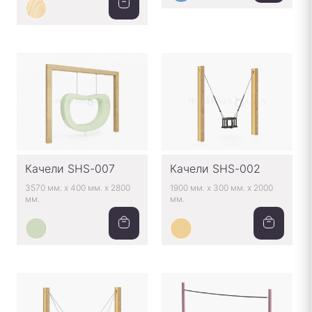
Качели SHS-002
Качели SHS-007
1900 мм.
x
300 мм.
x
2000
3570 мм.
x
400 мм.
x
2800
мм.
мм.