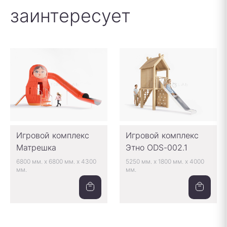
заинтересует
Игровой комплекс
Игровой комплекс
Матрешка
Этно ODS-002.1
6800 мм.
x
6800 мм.
x
4300
5250 мм.
x
1800 мм.
x
4000
мм.
мм.