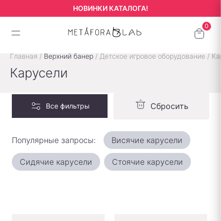
НОВИНКИ КАТАЛОГА!
Главная
/
Верхний банер
/
Детское игровое оборудование
/
Ка
Карусели
Сбросить
Все фильтры
Популярные запросы:
Висячие карусели
Сидячие карусели
Стоячие карусели