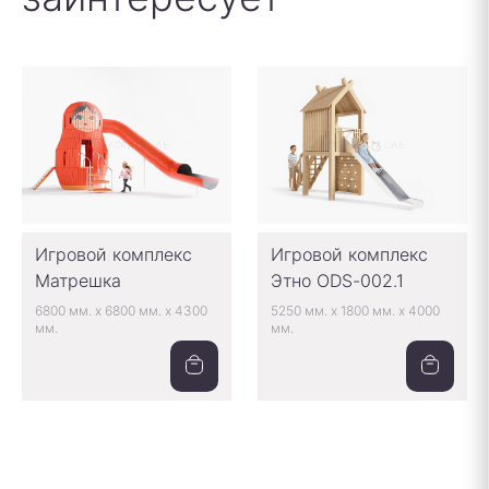
Игровой комплекс
Игровой комплекс
Матрешка
Этно ODS-002.1
6800 мм.
x
6800 мм.
x
4300
5250 мм.
x
1800 мм.
x
4000
мм.
мм.