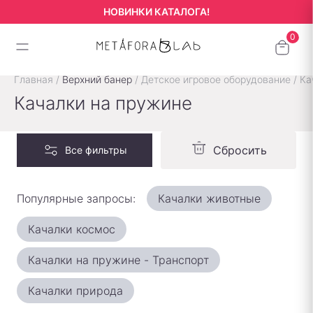
НОВИНКИ КАТАЛОГА!
Главная
/
Верхний банер
/
Детское игровое оборудование
/
Ка
Качалки на пружине
Сбросить
Все фильтры
Популярные запросы:
Качалки животные
Качалки космос
Качалки на пружине - Транспорт
Качалки природа