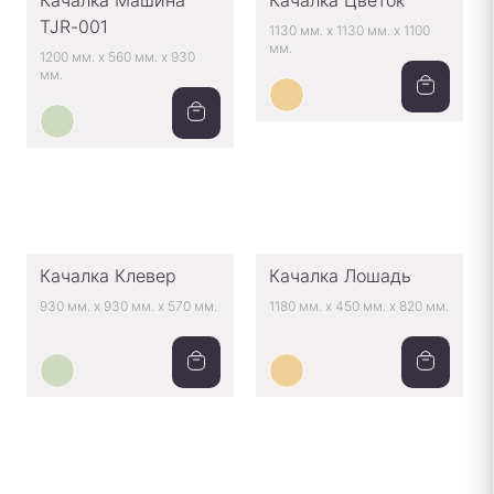
Качалка Машина
Качалка Цветок
TJR-001
1130 мм.
x
1130 мм.
x
1100
мм.
1200 мм.
x
560 мм.
x
930
мм.
Качалка Клевер
Качалка Лошадь
930 мм.
x
930 мм.
x
570 мм.
1180 мм.
x
450 мм.
x
820 мм.