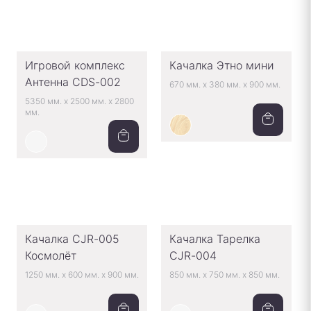
Игровой комплекс
Качалка Этно мини
Антенна CDS-002
670 мм.
x
380 мм.
x
900 мм.
5350 мм.
x
2500 мм.
x
2800
мм.
Качалка CJR-005
Качалка Тарелка
Космолёт
CJR-004
1250 мм.
x
600 мм.
x
900 мм.
850 мм.
x
750 мм.
x
850 мм.