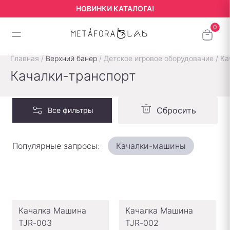
НОВИНКИ КАТАЛОГА!
Главная
/
Верхний банер
/
Детское игровое оборудование
/
Ка
Качалки-транспорт
Сбросить
Все фильтры
Популярные запросы:
Качалки-машины
Качалка Машина
Качалка Машина
TJR-003
TJR-002